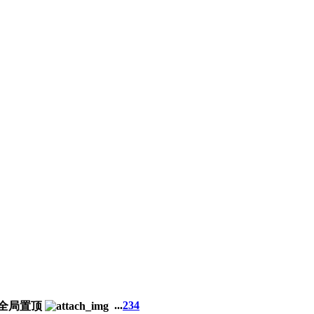
...
2
3
4