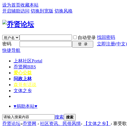
设为首页
收藏本站
开启辅助访问
切换到宽版
切换风格
找回密码
自动登录
密码
立即注册(中文)
登 录
快捷导航
上林社区
Portal
乔贤网
BBS
爱心公益
问政上林
森哥有话说
文体之乡
♥捐助本站♥
搜索
搜索
乔贤论坛
»
乔贤网
›
社区资讯、民俗风情
›
【文体之乡】
›
寨受歌