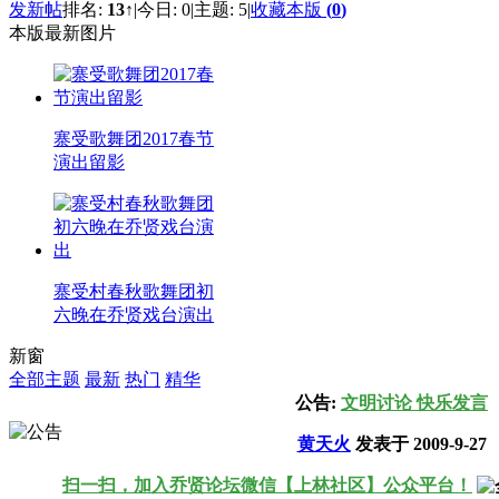
发新帖
排名:
13
↑
|
今日:
0
|
主题:
5
|
收藏本版
(
0
)
本版最新图片
寨受歌舞团2017春节
演出留影
寨受村春秋歌舞团初
六晚在乔贤戏台演出
新窗
全部主题
最新
热门
精华
公告:
文明讨论 快乐发言
黄天火
发表于 2009-9-27
扫一扫，加入乔贤论坛微信【上林社区】公众平台！