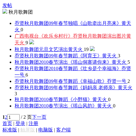
发帖
秋月歌舞团
乔贤秋月歌舞团09年春节独唱《山歌牵出月亮来》
黄天
火
0
广西电视台《欢乐乡村行》乔贤秋月歌舞团演出图片
黄
天火
9
秋月歌舞团元旦文艺演出
黄天火
19
乔贤秋月歌舞团09年春节舞蹈《阿育王》
黄天火
3
秋月歌舞团2010春节演出《瑶山侗寨请你来》
黄天火
5
乔贤秋月歌舞团2010春节舞蹈《壮乡是个幸福海》
乔贤
一号
6
乔贤秋月歌舞团09年春节舞蹈《幸福山歌》
乔贤一号
2
乔贤秋月歌舞团09年春节舞蹈《妈妈亲 老师亲》
黄天火
3
秋月歌舞团2010春节舞蹈《小野猫》
黄天火
0
秋月歌舞团2010春节演出《瑶山风韵》
黄天火
0
1
2
/ 2 页
下一页
首页
|
登录
|
注册
标准版
|
触屏版
|
电脑版
|
客户端