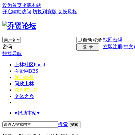
设为首页
收藏本站
开启辅助访问
切换到宽版
切换风格
找回密码
自动登录
密码
立即注册(中文)
登 录
快捷导航
上林社区
Portal
乔贤网
BBS
爱心公益
问政上林
森哥有话说
文体之乡
♥捐助本站♥
搜索
搜索