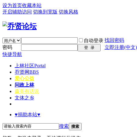
设为首页
收藏本站
开启辅助访问
切换到宽版
切换风格
找回密码
自动登录
密码
立即注册(中文)
登 录
快捷导航
上林社区
Portal
乔贤网
BBS
爱心公益
问政上林
森哥有话说
文体之乡
♥捐助本站♥
搜索
搜索