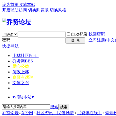
设为首页
收藏本站
开启辅助访问
切换到宽版
切换风格
找回密码
自动登录
密码
立即注册(中文)
登 录
快捷导航
上林社区
Portal
乔贤网
BBS
爱心公益
问政上林
森哥有话说
文体之乡
♥捐助本站♥
搜索
搜索
乔贤论坛
»
乔贤网
›
社区资讯、民俗风情
›
【资讯在线】
›
螺蛳