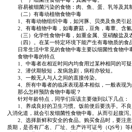
容易被细菌污染的食物：肉、鱼、蛋、乳等及其制
（二）有毒动植物食物中毒
1、有毒动物组织中毒，如河豚、贝类及鱼类引起
2、有毒植物中毒，如毒蘑菇，豆角，毒蕈、含氰
（三）化学性食物中毒，如重金属、亚硝酸盐及农
（四）。在某一特定环境下能产生有毒物质的食品
日常生活中常见的食物中毒主要以细菌性食物中毒
食物中毒的特点
1、中毒者在相近时间内均食用过某种相同的可疑
2、潜伏期较短，发病急剧，病程亦较短。
3、一般无人与人之间的直接传染。
4、所有中毒者的临床表现基本相似，一般表现为
那么怎样预防食物中毒呢？
针对年龄特点，同学们应该主要做到以下几点：
1、养成良好的卫生习惯。饭前便后要洗手。不良的
入消化道，就会引发细菌性食物中毒。从而引起腹泻
2、选择新鲜和安全的食品。购买食品时，要注意查
质期，是否有厂名、厂址、生产许可证号（QS号）