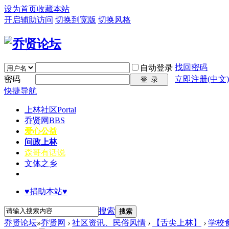
设为首页
收藏本站
开启辅助访问
切换到宽版
切换风格
找回密码
自动登录
密码
立即注册(中文)
登 录
快捷导航
上林社区
Portal
乔贤网
BBS
爱心公益
问政上林
森哥有话说
文体之乡
♥捐助本站♥
搜索
搜索
乔贤论坛
»
乔贤网
›
社区资讯、民俗风情
›
【舌尖上林】
›
学校