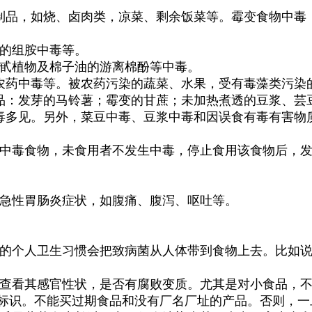
品，如烧、卤肉类，凉菜、剩余饭菜等。霉变食物中毒
的组胺中毒等。
甙植物及棉子油的游离棉酚等中毒。
药中毒等。被农药污染的蔬菜、水果，受有毒藻类污染
：发芽的马铃薯；霉变的甘蔗；未加热煮透的豆浆、芸
多见。另外，菜豆中毒、豆浆中毒和因误食有毒有害物
中毒食物，未食用者不发生中毒，停止食用该食物后，发
急性胃肠炎症状，如腹痛、腹泻、呕吐等。
个人卫生习惯会把致病菌从人体带到食物上去。比如说
。
看其感官性状，是否有腐败变质。尤其是对小食品，不
等标识。不能买过期食品和没有厂名厂址的产品。否则，一