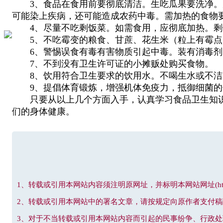
3、食品在食用前要彻底清洁。生吃瓜果要洗净。瓜
可能染上疾病，还可能造成农药中毒。需加热的食物
4、尽量不吃剩饭菜。如需食用，应彻底加热。剩
5、不吃霉变的粮食、甘蔗、花生米（粒上有霉点
6、警惕误食有毒有害物质引起中毒。装有消毒剂
7、不到没有卫生许可证的小摊贩处购买食物。
8、饮用符合卫生要求的饮用水。不喝生水或不洁
9、提倡体育锻炼，增强机体免疫力，抵御细菌的
只要从以上几个方面入手，认真学习食品卫生知识
们的身体健康。
1、转载或引用本网站内容须注明原网址，并标明本网站网址(http://www
2、转载或引用本网站中的署名文章，请按规定向原作者支付稿
3、对于不当转载或引用本网站内容而引起的民事纷争、行政