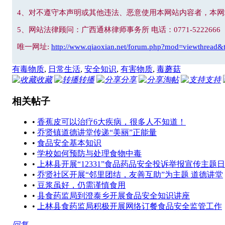
4、对不遵守本声明或其他违法、恶意使用本网站内容者，本
5、网站法律顾问：广西通林律师事务所 电话：0771-5222666
唯一网址:
http://www.qiaoxian.net/forum.php?mod=viewthread&
有毒物质
,
日常生活
,
安全知识
,
有害物质
,
毒蘑菇
收藏
转播
分享
淘帖
支持
相关帖子
•
香蕉皮可以治疗6大疾病，很多人不知道！
•
乔贤镇道德讲堂传递“美丽”正能量
•
食品安全基本知识
•
学校如何预防与处理食物中毒
•
上林县开展“12331”食品药品安全投诉举报宣传主题
•
乔贤社区开展“邻里团结，友善互助”为主题 道德讲堂
•
豆浆虽好，仍需谨慎食用
•
县食药监局到澄泰乡开展食品安全知识讲座
•
上林县食药监局积极开展网络订餐食品安全监管工作
回复