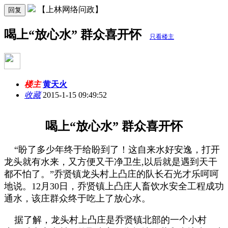
【上林网络问政】
回复
喝上“放心水” 群众喜开怀
只看楼主
楼主
黄天火
收藏
2015-1-15 09:49:52
喝上“放心水” 群众喜开怀
“盼了多少年终于给盼到了！这自来水好安逸，打开
龙头就有水来，又方便又干净卫生,以后就是遇到天干
都不怕了。”乔贤镇龙头村上凸庄的
队长
石光才乐呵呵
地说。12月30日，乔贤镇上凸庄人畜饮水安全工程成功
通水，该庄群众终于吃上了放心水。
据了解，龙头村上凸庄是乔贤镇北部的一个小村