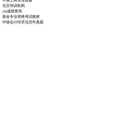
中级工商管理真题
北京培训机构
cfa成绩查询
基金专业资格考试教材
中级会计经济法历年真题
基金法律法规真题
注册会计师真题
中级人力资源经济师试题
初级经济师考试公告
注会CPA考试题
合格标准
银行从业
财务管理
初级会计职称政策法规
章节练习
初级经济基础知识模拟试题
初级经济师合格证书领取
证券从业资格考试时间
基金从业资格考试基金法律法规