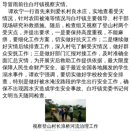
导冒雨前往白圩镇视察灾情。
谭欢宁一行首先来到爱长村良水庄，实地查看受灾
情况，针对农田被淹等情况与白圩镇主要领导、村干部
现场研究补救措施。随后，检查组又视察了登山村两个
受灾点，并提出要求，一是要保持高度重视，不能麻
痹，要细化工作方案，切实做好抗灾工作；二是继续做
好灾情后续排查工作，深入村屯了解受灾情况，做好群
众安抚工作；三是做好部门汇报对接工作，及时准确全
面汇总灾情，为开展灾后救助工作提供依据，最大限度
保障人民生命财产安全。鉴于最近全国各地频发的学生
溺水事件，谭欢宁强调，要切实做好学校校舍安全排
查，特别是做好被水淹没路段的学生出行安全工作，确
保不出现因水灾造成学生安全事故。白圩镇党委书记何
文明当天随同检查。
视察登山村长浪桥河流治理工作