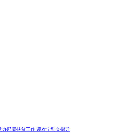
贫办部署扶贫工作 谭欢宁到会指导