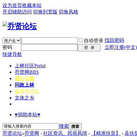
设为首页
收藏本站
开启辅助访问
切换到宽版
切换风格
找回密码
自动登录
密码
立即注册(中文)
登 录
快捷导航
上林社区
Portal
乔贤网
BBS
爱心公益
问政上林
森哥有话说
文体之乡
♥捐助本站♥
搜索
搜索
乔贤论坛
»
乔贤网
›
社区资讯、民俗风情
›
【精准扶贫】
›
县扶