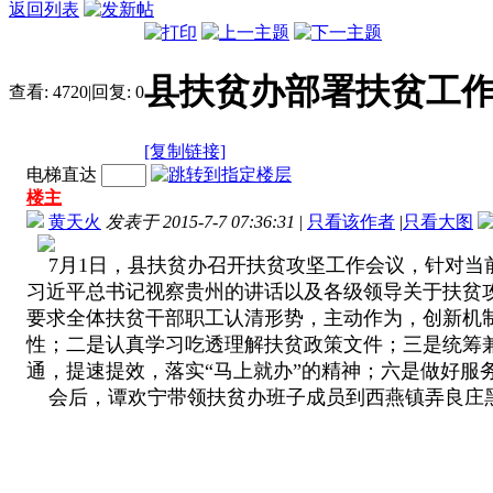
返回列表
县扶贫办部署扶贫工作
查看:
4720
|
回复:
0
[复制链接]
电梯直达
楼主
黄天火
发表于 2015-7-7 07:36:31
|
只看该作者
|
只看大图
7月1日，县扶贫办召开扶贫攻坚工作会议，针对当
习近平总书记视察贵州的讲话以及各级领导关于扶贫
要求全体扶贫干部职工认清形势，主动作为，创新机
性；二是认真学习吃透理解扶贫政策文件；三是统筹
通，提速提效，落实“马上就办”的精神；六是做好服
会后，谭欢宁带领扶贫办班子成员到西燕镇弄良庄