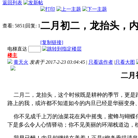
返回列表
二月初二，龙抬头，
查看:
5851
|
回复:
1
[复制链接]
电梯直达
楼主
黄天火
发表于 2017-2-23 03:04:45
|
只看该作者
|
只看大图
二月
二月二，龙抬头，这个时候既是耕种的季节，更是踏
路上的我，或许都不知道如今的内旦已经是华丽变身
你不见成千上万的油菜花在风中摇曳，蜜蜂与蝴蝶伴
下是多么令人心情驿动；你不见美丽的环湖栈道边，桃花
我早已醉！内旦却继续在美着！正是“柳条垂堤清泉