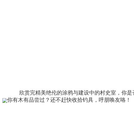
欣赏完精美绝伦的涂鸦与建设中的村史室，你是
你有木有品尝过？还不赶快收拾钓具，呼朋唤友咯！