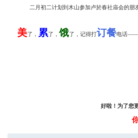
二月初二计划到木山参加卢於春社庙会的朋友
美
累
饿
订餐
了，
了，
了，记得打
电话—
好啦！为了您