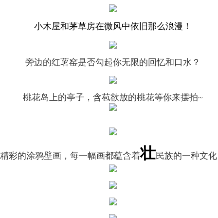
小木屋和茅草房在微风中依旧那么浪漫！
旁边的红薯窑是否勾起你无限的回忆和口水？
桃花岛上的亭子，含苞欲放的桃花等你来摆拍~
壮
精彩的涂鸦壁画，每一幅画都蕴含着
民族的一种文化