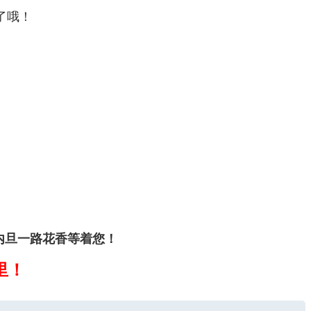
了哦！
内旦一路花香等着您！
里！