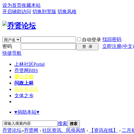
设为首页
收藏本站
开启辅助访问
切换到宽版
切换风格
找回密码
自动登录
密码
立即注册(中文)
登 录
快捷导航
上林社区
Portal
乔贤网
BBS
爱心公益
问政上林
森哥有话说
文体之乡
♥捐助本站♥
搜索
搜索
乔贤论坛
»
乔贤网
›
社区资讯、民俗风情
›
【资讯在线】
›
二月