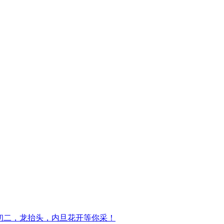
初二，龙抬头，内旦花开等你采！