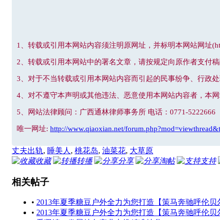
1、转载或引用本网站内容须注明原网址，并标明本网站网址(http://www
2、转载或引用本网站中的署名文章，请按规定向原作者支付稿
3、对于不当转载或引用本网站内容而引起的民事纷争、行政
4、对不遵守本声明或其他违法、恶意使用本网站内容者，本
5、网站法律顾问：广西通林律师事务所 电话：0771-5222666
唯一网址:
http://www.qiaoxian.net/forum.php?mod=viewthread&
丈夫出轨
,
睡美人
,
桃花岛
,
油菜花
,
大草原
收藏
转播
分享
淘帖
支持
相关帖子
•
2013年夏季糖豆户外全力为您打造【策马奔驰呼伦
•
2013年夏季糖豆户外全力为您打造【策马奔驰呼伦