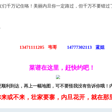
们千万记住咯！美丽内旦你一定路过，但千万不要错过
—
13471111205 韦哥
14777302113 蓝姐
菜谱在这里，赶快约吧！
更顺利到达，再上一幅地图，可不要怪我没有告诉你哦！
你来或不来，壮家要寨，内旦花开，
就
在
那