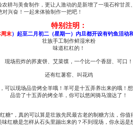
验农耕与美食制作，更让人激动的是新增了一项石榨甘蔗、
绝对兴奋！一起来体验制作一把吧！
特别注明：
本周末
）
起至二月初二（星期一）内旦都开设有钓鱼活动
壮族手工制作鲜湿米粉
味道杠杠的！
现场煎炸的荞麦饼、艾菜馍，一个比一个香甜、可口！
还有红薯窑、叫花鸡
，可以现场品尝烤全羊哦！羊可是十五弄养出来的哦！想
品尝了十五弄的烤全羊，你可以悠闲骑马溜达了！
红糖”，真的可以算是壮族先民最古老的制糖方法，你值
美味红糖是怎样从石头里蹦出来的？不到现场，你永远是