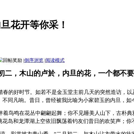
内旦花开等你采！
|
倒序浏览
|
阅读模式
初二，木山的卢於，内旦的花，一个都不要
春的好时节。如若不是金玉堂主前几天的突然造访，以
、不同凡响。昔日，曾经被我比喻为小家碧玉的内旦，如
着鸟鸣在花丛中翩翩起舞；你不见睡美人山下，古朴典雅
岛和龙潭湖上空依旧飘荡着钓友们昔日的欢笑声；你不见十
流，彩裳披衣青山秀。”二月初二，与木山沾衣带水的壮