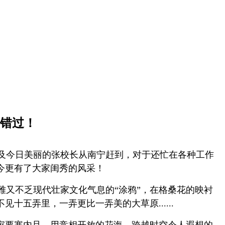
错过！
及今日美丽的张校长从南宁赶到，对于还忙在各种工作
今更有了大家闺秀的风采！
又不乏现代壮家文化气息的“涂鸦”，在格桑花的映衬
五弄里，一弄更比一弄美的大草原......
家要寨内旦，用竞相开放的花海，跨越时空令人遐想的