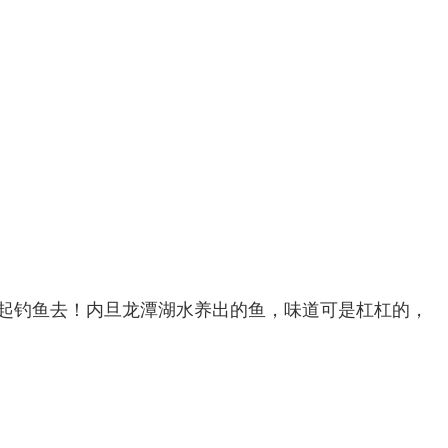
起钓鱼去！内旦龙潭湖水养出
的鱼，味道可是杠杠的，