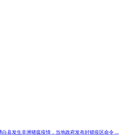
博白县发生非洲猪瘟疫情，当地政府发布封锁疫区命令 ...