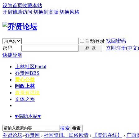
设为首页
收藏本站
开启辅助访问
切换到宽版
切换风格
找回密码
自动登录
密码
立即注册(中文)
登 录
快捷导航
上林社区
Portal
乔贤网
BBS
爱心公益
问政上林
森哥有话说
文体之乡
♥捐助本站♥
搜索
搜索
乔贤论坛
»
乔贤网
›
社区资讯、民俗风情
›
【资讯在线】
›
广西