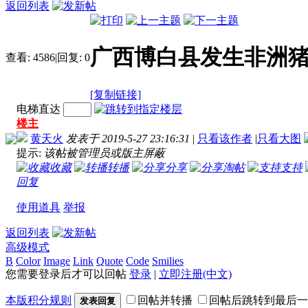
返回列表
广西博白县发生非洲
查看:
4586
|
回复:
0
[复制链接]
电梯直达
楼主
黄天火
发表于 2019-5-27 23:16:31
|
只看该作者
|
只看大图
提示:
该帖被管理员或版主屏蔽
收藏
转播
分享
淘帖
支持
回复
使用道具
举报
返回列表
高级模式
B
Color
Image
Link
Quote
Code
Smilies
您需要登录后才可以回帖
登录
|
立即注册(中文)
本版积分规则
回帖并转播
回帖后跳转到最后一
发表回复