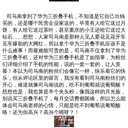
司马南拿到了华为三折叠手机，不知道是它自己出钱
买的，还是哪个民营企业家送的，毕竟有人给它送过月
饼，有人给它送过茶叶，甚至重庆的小王还给它送过大
钻石……想想，人家司马南是那种人见人爱花见花开车
见车爆胎的大网红，所以拿个华为三折叠手机应该不是
什么难事！而最难能可贵的是，司马南不仅拿到了华为
三折叠手机，还对华为三折叠手机是了如指掌，为粉丝
们详细介绍了手机的性能，说的一套一套的，让人羡
慕！本以为司马南的粉丝们会像它一样，快乐着它的快
乐，但从评论区里的留言，我没有看到司马南粉丝们的
开心，难道就像司马南说的，吃不到葡萄就说葡萄酸？
想想也是，我也算是半个夹头粉，像我这样的月光族，
别说买三折叠手机了，每月交话费都困难，所以怎么能
体会司马南老师的心情，只能是吃不到葡萄说葡萄酸
咯！还为你高兴？高兴个嘚呀？！