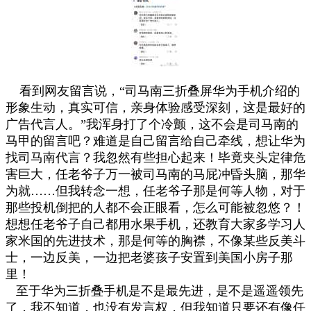
看到网友留言说，“司马南三折叠屏华为手机介绍的
形象生动，真实可信，亲身体验感受深刻，这是最好的
广告代言人。”我浑身打了个冷颤，这不会是司马南的
马甲的留言吧？难道是自己留言给自己牵线，想让华为
找司马南代言？我忽然有些担心起来！毕竟夹头定律危
害巨大，任老爷子万一被司马南的马屁冲昏头脑，那华
为就……但我转念一想，任老爷子那是何等人物，对于
那些投机倒把的人都不会正眼看，怎么可能被忽悠？！
想想任老爷子自己都用水果手机，还教育大家多学习人
家米国的先进技术，那是何等的胸襟，不像某些反美斗
士，一边反美，一边把老婆孩子安置到美国小房子那
里！
至于华为三折叠手机是不是最先进，是不是遥遥领先
了，我不知道，也没有发言权，但我知道只要还有像任