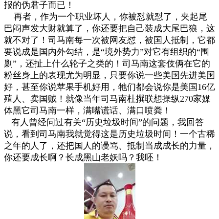
报的伪君子而已！
再者，作为一个职业坏人，你被怼就怼了，夹起尾
巴闷声发大财就算了，你还要把自己装成大尾巴狼，这
就不对了！司马南每一次被网友怼，被国人抵制，它都
要说成是国内外勾结，是“境外势力”对它有组织的“围
剿”，还扯上什么轮子之类的！司马南这套伎俩在它的
粉丝身上的表现尤为明显，只要你说一些美国先进美国
好，甚至你说苹果手机好用，牠们都会说你是美国16亿
殖人、卖国贼！就像当年司马南杜撰联想操纵270家媒
体黑它司马南一样，满嘴谎话、满口喷粪！
有人曾经问过有关“历史垃圾时间”的问题，我回答
说，看到司马南我就觉得这是历史垃圾时间！一个古稀
之年的人了，还把国人的谩骂、抵制当成成长的力量，
你还要成长啊？长成黑山老妖吗？我呸！