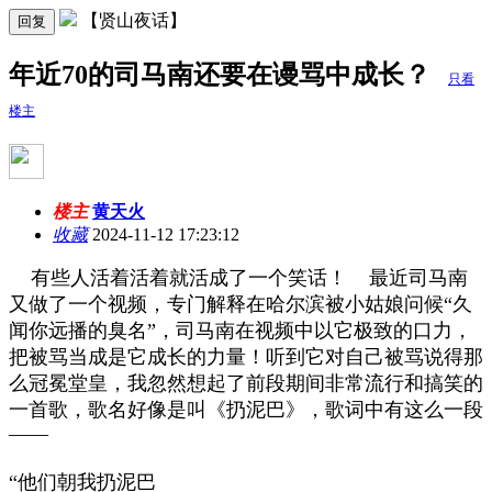
【贤山夜话】
回复
年近70的司马南还要在谩骂中成长？
只看
楼主
楼主
黄天火
收藏
2024-11-12 17:23:12
有些人活着活着就活成了一个笑话！
最近司马南
又做了一个视频，专门解释在哈尔滨被小姑娘问候“久
闻你远播的臭名”，司马南在视频中以它极致的口力，
把被骂当成是它成长的力量！听到它对自己被骂说得那
么冠冕堂皇，我忽然想起了前段期间非常流行和搞笑的
一首歌，歌名好像是叫《扔泥巴》，歌词中有这么一段
——
“他们朝我扔泥巴