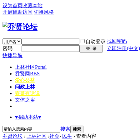
设为首页
收藏本站
开启辅助访问
切换风格
找回密码
自动登录
密码
立即注册(中文)
登 录
快捷导航
上林社区
Portal
乔贤网
BBS
爱心公益
问政上林
森哥有话说
文体之乡
♥捐助本站♥
搜索
搜索
乔贤论坛
›
上林社区
›
社会
›
民生
›
查看内容